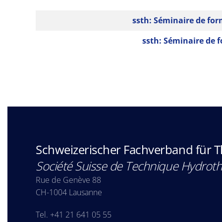
ssth: Séminaire de for
ssth: Séminaire de 
Schweizerischer Fachverband für 
Société Suisse de Technique Hydrot
Rue de Genève 88
CH-1004 Lausanne
Tel. +41 21 641 05 55